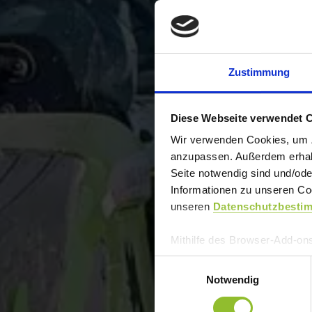
Zustimmung
Diese Webseite verwendet 
Wir verwenden Cookies, um Zu
anzupassen. Außerdem erhalte
Seite notwendig sind und/ode
Informationen zu unseren Coo
unseren
Datenschutzbesti
Mithilfe des Browser-Add-ons
Website-Besucher verhindern
E
möchten, laden Sie das Add
Notwendig
i
n
Impressum
|
Datenschutz