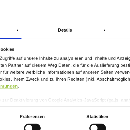
Details
Cookies
griffe auf unsere Inhalte zu analysieren und Inhalte und Anzeig
n Partner auf diesem Weg Daten, die für die Auslieferung best
r für weitere werbliche Informationen auf anderen Seiten verwend
kies, ihrem Zweck und zu Ihren Rechten (inkl. Abschaltmöglichk
mmungen
.
 zur Deaktivierung von Google Analytics-JavaScript (ga.js, analy
, dass Google Analytics ihre Daten verwendet.
Wenn Sie Googl
-on für Ihren Webbrowser herunter und installieren Sie es.
Präferenzen
Statistiken