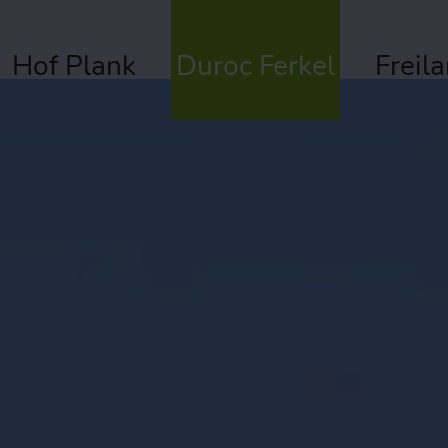
Hof Plank
Duroc Ferkel
Freil